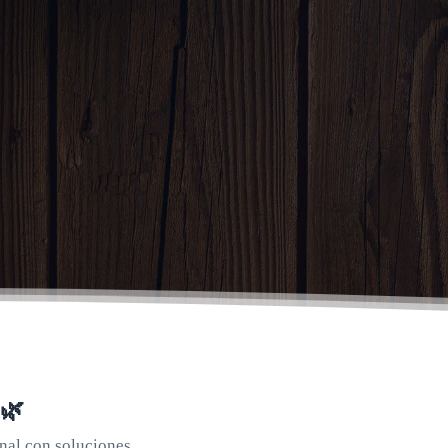
 🌿
nal con soluciones