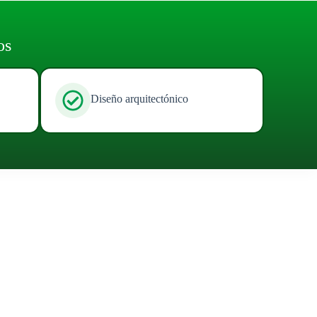
os
Diseño arquitectónico
n con costo y tiempo cerrados